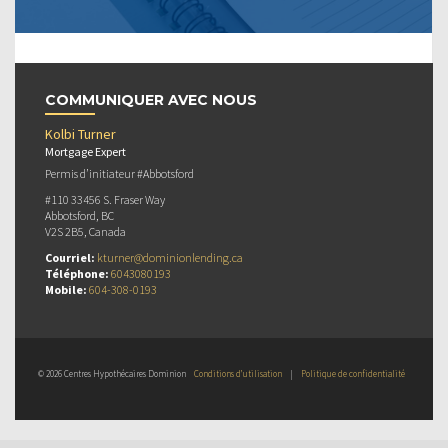
COMMUNIQUER AVEC NOUS
Kolbi Turner
Mortgage Expert
Permis d’initiateur #Abbotsford
#110 33456 S. Fraser Way
Abbotsford, BC
V2S 2B5, Canada
Courriel:
kturner@dominionlending.ca
Téléphone:
6043080193
Mobile:
604-308-0193
© 2026 Centres Hypothécaires Dominion
Conditions d’utilisation
|
Politique de confidentialité